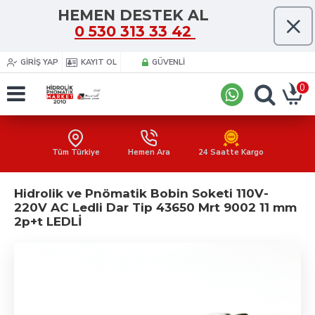
HEMEN DESTEK AL
0 530 313 33 42
GIRIŞ YAP
KAYIT OL
GÜVENLI
0
Tüm Türkiye
Hemen Ara
24 Saatte Kargo
Hidrolik ve Pnömatik Bobin Soketi 110V-
220V AC Ledli Dar Tip 43650 Mrt 9002 11 mm
2p+t LEDLİ