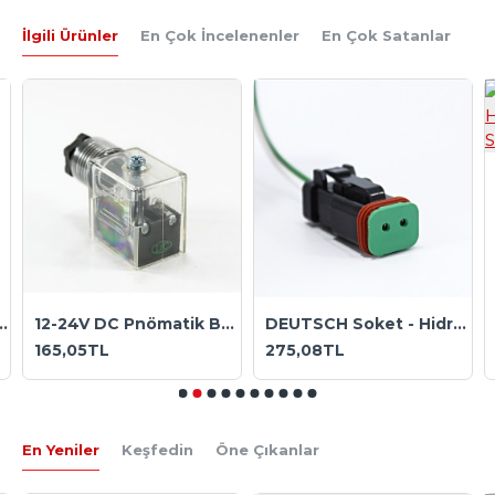
İlgili Ürünler
En Çok İncelenenler
En Çok Satanlar
ğlantı Soketi Ledli DIN 43650 Dar Tip Mrt 9004 8,0 mm 2p+t mini
12-24V DC Pnömatik Bobin ve Valf Enerji Bağlantı Soketi Ledli DIN 43650 Dar Tip Mrt 9002 11 mm 2p+t
DEUTSCH Soket - Hidrolik Bobin Bağlantı Soketi Coilworld Mrt 9007D
165,05TL
275,08TL
En Yeniler
Keşfedin
Öne Çıkanlar